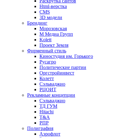
Раскрутка сайтов
Html-верстка
CMS
3D модели
Брендинг
Морозовская
М Медиа Групп
Kolett
Проект Земля
Фирменный стиль
Киностудия им. Горького
Русагро
Политические партии
Оргстройинвест
Колетт
Сэльваджио
РЦОИТ
Рекламные концепции
Сэльваджио
ТД ГУМ
Hitachi
T&A
РПР
Полиграфия
Аэрофлот