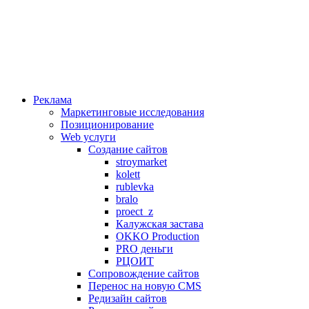
Реклама
Маркетинговые исследования
Позиционирование
Web услуги
Создание сайтов
stroymarket
kolett
rublevka
bralo
proect_z
Калужская застава
OKKO Production
PRO деньги
РЦОИТ
Сопровождение сайтов
Перенос на новую CMS
Редизайн сайтов